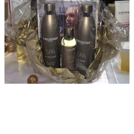
© Copyrights
Coiffure Styl'Actuel
2021. tous droits réservés. Crédits :
LSM
|
Mentions légales